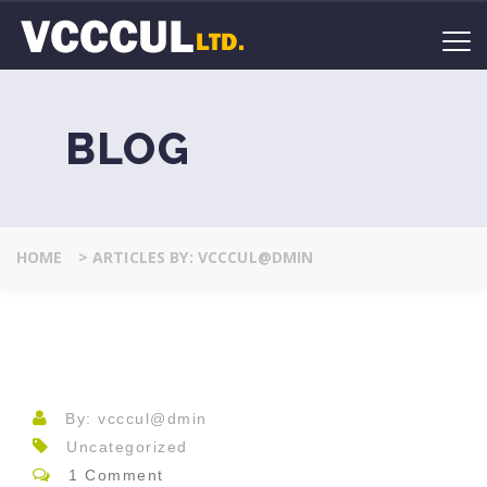
BLOG
HOME
>
ARTICLES BY: VCCCUL@DMIN
By: vcccul@dmin
Uncategorized
1 Comment