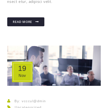
nsect etur, adipisci velit.
READ MORE
19
Nov
By: vcccul@dmin
Uncategorized