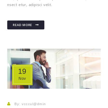
nsect etur, adipisci velit.
READ MORE
19
Nov
By: vcccul@dmin