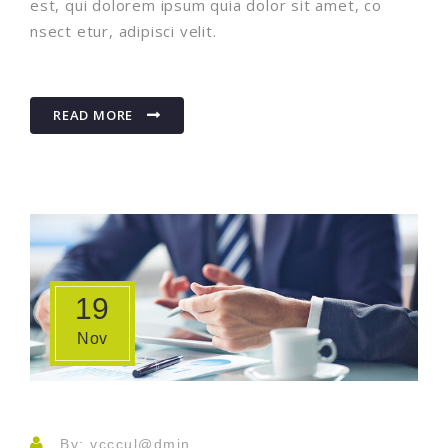
est, qui dolorem ipsum quia dolor sit amet, co
nsect etur, adipisci velit.
READ MORE
19
Nov
By: vcccul@dmin